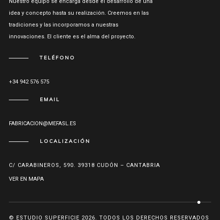
Nuestro equipo se encarga desde el desarrollo de una
idea y concepto hasta su realización. Creemos en las
tradiciones y las incorporamos a nuestras
innovaciones. El cliente es el alma del proyecto.
TELÉFONO
+34 942 576 575
EMAIL
FABRICACION@MEFASL.ES
LOCALIZACIÓN
C/ CARABINEROS, 590. 39318 CUDÓN – CANTABRIA
VER EN MAPA
© ESTUDIO SUPERFICIE 2026. TODOS LOS DERECHOS RESERVADOS