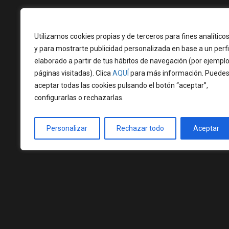
En cuanto al proceso de asesoramiento, es
rec
profesionales especializados en carpintería
Nuestro equipo se encarga desde el desarrollo de una
Utilizamos cookies propias y de terceros para fines analítico
resultados. Nuestros expertos en carpintería de
idea y concepto hasta su realización. Creemos en las
y para mostrarte publicidad personalizada en base a un perfi
guiarte en la selección del material más adecua
tradiciones y las incorporamos a nuestras
elaborado a partir de tus hábitos de navegación (por ejemplo
aspectos como la resistencia, la estabilidad y 
innovaciones. El cliente es el alma del proyecto.
páginas visitadas). Clica
AQUÍ
para más información. Puede
podrán asesorarte en cuanto a los acabados y 
aceptar todas las cookies pulsando el botón “aceptar”,
garantizar su buen estado a lo largo del tiempo.
configurarlas o rechazarlas.
Personalizar
Rechazar todo
Aceptar